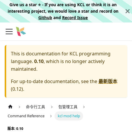
Give us a star ⭐️ - If you are using KCL or think it is an
interesting project, we would love a star and record on
Github
and
Record Issue
This is documentation for
KCL programming
language.
0.10
, which is no longer actively
maintained.
For up-to-date documentation, see the
最新版本
(
0.12
).
命令行工具
包管理工具
Command Reference
kcl mod help
版本: 0.10