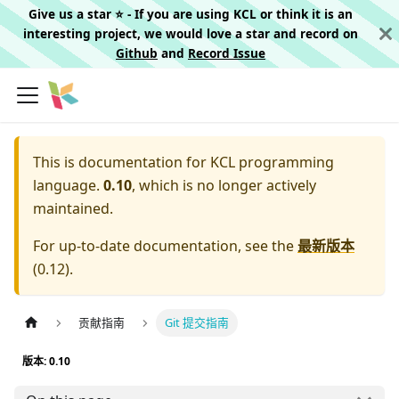
Give us a star ⭐️ - If you are using KCL or think it is an
interesting project, we would love a star and record on
Github
and
Record Issue
This is documentation for
KCL programming
language.
0.10
, which is no longer actively
maintained.
For up-to-date documentation, see the
最新版本
(
0.12
).
贡献指南
Git 提交指南
版本: 0.10