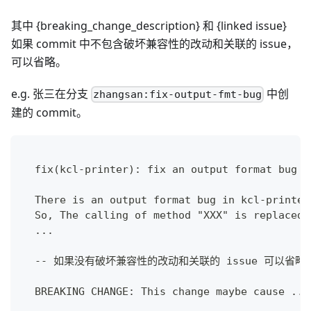
其中 {breaking_change_description} 和 {linked issue}
如果 commit 中不包含破坏兼容性的改动和关联的 issue，
可以省略。
e.g. 张三在分支
中创
zhangsan:fix-output-fmt-bug
建的 commit。
  fix(kcl-printer): fix an output format bug i
  There is an output format bug in kcl-printer
  So, The calling of method "XXX" is replaced 
  ...
  -- 如果没有破坏兼容性的改动和关联的 issue 可以省
  BREAKING CHANGE: This change maybe cause ...