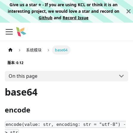
Give us a star ⭐️ - If you are using KCL or think it is an
interesting project, we would love a star and record on
Github
and
Record Issue
系统模块
base64
版本: 0.12
On this page
base64
encode
encode(value: str, encoding: str = "utf-8") -
> str