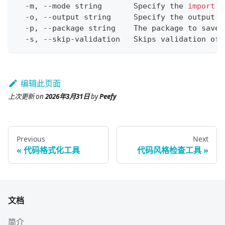
  -m, --mode string       Specify the 
import
 m
  -o, --output string     Specify the output 
f
  -p, --package string    The package to save 
  -s, --skip-validation   Skips validation of 
编辑此页面
上次更新
on
2026年3月31日
by
Peefy
Previous
Next
代码格式化工具
代码风格检查工具
文档
简介