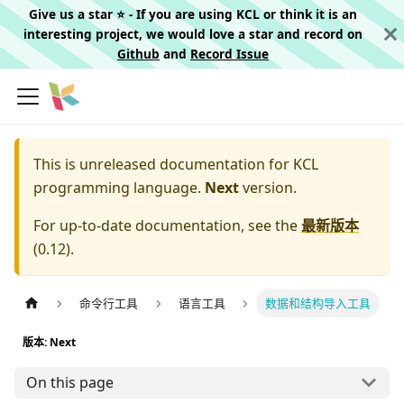
Give us a star ⭐️ - If you are using KCL or think it is an
interesting project, we would love a star and record on
Github
and
Record Issue
This is unreleased documentation for
KCL
programming language.
Next
version.
For up-to-date documentation, see the
最新版本
(
0.12
).
命令行工具
语言工具
数据和结构导入工具
版本: Next
On this page