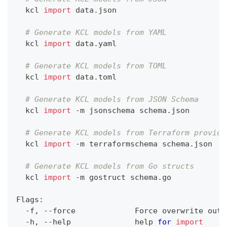
  kcl 
import
 data.json
# Generate KCL models from YAML
  kcl 
import
 data.yaml
# Generate KCL models from TOML
  kcl 
import
 data.toml
# Generate KCL models from JSON Schema
  kcl 
import
 -m jsonschema schema.json
# Generate KCL models from Terraform provide
  kcl 
import
 -m terraformschema schema.json
# Generate KCL models from Go structs
  kcl 
import
 -m gostruct schema.go
Flags:
  -f, --force             Force overwrite outp
  -h, --help              
help
for
import