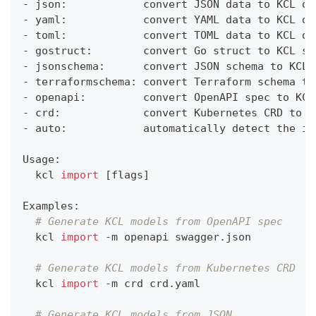
- json:            convert JSON data to KCL da
- yaml:            convert YAML data to KCL da
- toml:            convert TOML data to KCL da
- gostruct:        convert Go struct to KCL sc
- jsonschema:      convert JSON schema to KCL 
- terraformschema: convert Terraform schema to
- openapi:         convert OpenAPI spec to KCL
- crd:             convert Kubernetes CRD to K
- auto:            automatically detect the in
Usage:
  kcl 
import
[
flags
]
Examples:
# Generate KCL models from OpenAPI spec
  kcl 
import
 -m openapi swagger.json
# Generate KCL models from Kubernetes CRD
  kcl 
import
 -m crd crd.yaml
# Generate KCL models from JSON