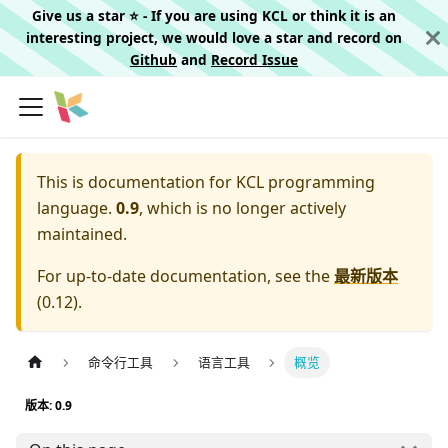
Give us a star ⭐️ - If you are using KCL or think it is an
interesting project, we would love a star and record on
Github
and
Record Issue
This is documentation for
KCL programming
language.
0.9
, which is no longer actively
maintained.
For up-to-date documentation, see the
最新版本
(
0.12
).
命令行工具
语言工具
概览
版本: 0.9