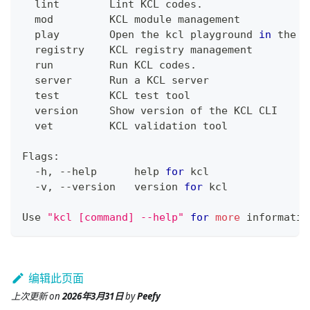
  lint        Lint KCL codes.
  mod         KCL module management
  play        Open the kcl playground 
in
 the b
  registry    KCL registry management
  run         Run KCL codes.
  server      Run a KCL server
test
        KCL 
test
 tool
  version     Show version of the KCL CLI
  vet         KCL validation tool
Flags:
  -h, --help      
help
for
 kcl
  -v, --version   version 
for
 kcl
Use 
"kcl [command] --help"
for
more
 informatio
编辑此页面
上次更新
on
2026年3月31日
by
Peefy