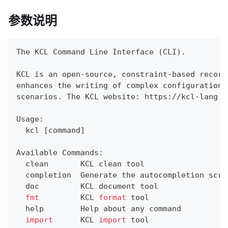
参数说明
The KCL Command Line Interface 
(
CLI
)
.
KCL is an open-source, constraint-based record
enhances the writing of complex configurations
scenarios. The KCL website: https://kcl-lang.i
Usage:
  kcl 
[
command
]
Available Commands:
  clean       KCL clean tool
  completion  Generate the autocompletion scri
  doc         KCL document tool
fmt
         KCL 
format
 tool
help
        Help about any 
command
import
      KCL 
import
 tool