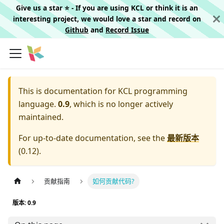
Give us a star ⭐️ - If you are using KCL or think it is an
interesting project, we would love a star and record on
Github
and
Record Issue
This is documentation for
KCL programming
language.
0.9
, which is no longer actively
maintained.
For up-to-date documentation, see the
最新版本
(
0.12
).
贡献指南
如何贡献代码?
版本: 0.9