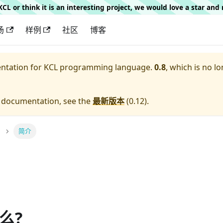
g KCL or think it is an interesting project, we would love a star an
场
样例
社区
博客
entation for
KCL programming language.
0.8
, which is no lo
e documentation, see the
最新版本
(
0.12
).
简介
什么?