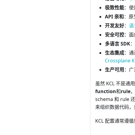
极致性能
：使用
API 亲和
：原
开发友好
：
语
安全可控
：面
多语言 SDK
：
生态集成
：通
Crossplane 
生产可用
：广
虽然 KCL 不是
function
和
rule
，
schema 和 r
来组织数据代码，
KCL 配置通常遵