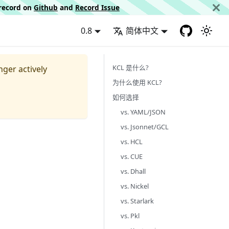
d record on
Github
and
Record Issue
0.8
简体中文
KCL 是什么?
nger actively
为什么使用 KCL?
如何选择
vs. YAML/JSON
vs. Jsonnet/GCL
vs. HCL
vs. CUE
vs. Dhall
vs. Nickel
vs. Starlark
vs. Pkl