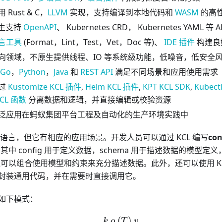
 Rust & C，
LLVM
实现，支持编译到本地代码和
WASM
的高
生支持
OpenAPI
、 Kubernetes CRD， Kubernetes YAML 等
言工具
(Format，Lint，Test，Vet，Doc 等)、
IDE 插件
构建良
向领域，不原生提供线程、IO 等系统级功能，低噪音，低安全
Go
，
Python
，
Java
和
REST API
满足不同场景和应用使用需求
过
Kustomize KCL 插件
,
Helm KCL 插件
,
KPT KCL SDK
,
Kubect
KCL 函数
分离数据和逻辑，并直接编辑或校验资源
泛应用在蚂蚁集团平台工程及自动化的生产环境实践中
通用语言，但它有相应的应用场景。开发人员可以通过 KCL 编写
con
其中 config 用于定义数据，schema 用于描述数据的模型定义
ule 还可以组合使用模型和约束来充分描述数据。此外，还可以使用 KCL
封装通用代码，并在需要时直接调用它。
循如下模式：
(
k\ o \ (T) \ v
)
k
o
T
v