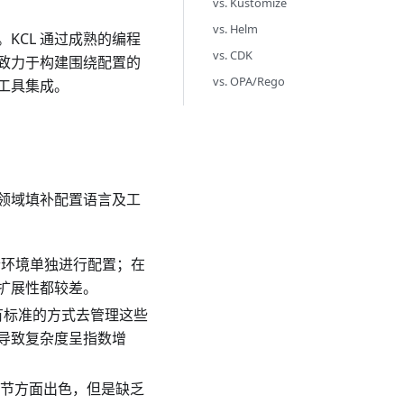
vs. Kustomize
vs. Helm
KCL 通过成熟的编程
vs. CDK
写，致力于构建围绕配置的
vs. OPA/Rego
工具集成。
置领域填补配置语言及工
为每个环境单独进行配置；在
扩展性都较差。
有标准的方式去管理这些
导致复杂度呈指数增
构细节方面出色，但是缺乏