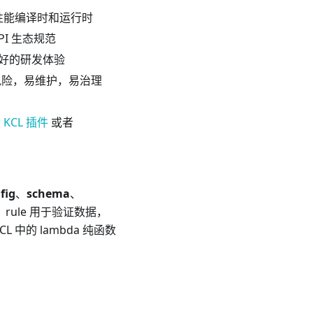
性能编译时和运行时
 API 生态规范
好的研发体验
风险，易维护，易治理
l KCL 插件
或者
fig
、
schema
、
，rule 用于验证数据，
 中的 lambda 纯函数