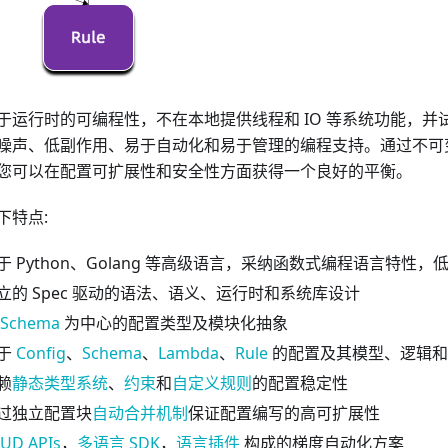
立于运行时的可编程性，不在本地提供线程和 IO 等系统功能，
噪声、低副作用、易于自动化和易于管理的编程支持。通过不可
您可以在配置可扩展性和安全性方面获得一个良好的平衡。
下特点:
于 Python、Golang 等高级语言，采纳函数式编程语言特性，
立的 Spec 驱动的语法、语义、运行时和系统库设计
Schema
为中心的配置类型及模块化抽象
于
Config
、
Schema
、
Lambda
、
Rule
的配置及其模型、逻辑和
赖
静态类型系统
、
约束
和
自定义规则
的配置稳定性
过独立配置块
自动合并机制
保证配置编写的高可扩展性
UD APIs
，
多语言 SDK
，
语言插件
构成的梯度自动化方案