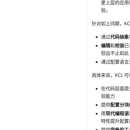
更上层的应用
验。
针对如上问题，KC
通过
代码抽象
编辑
和
校验
已
但远不止如此
通过配置语言
具体来说，KCL 可
在代码层面提
验能力
提供
配置分块
用
现代编程语
特性提升配置
提供
完备的工