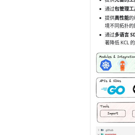
通过
包管理工
提供
高性能
的
境不同拓扑的
通过
多语言 S
著降低 KCL