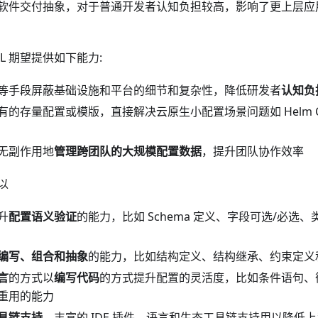
软件交付抽象，对于普通开发者认知负担较高，影响了更上层应
L 期望提供如下能力:
等手段屏蔽基础设施和平台的细节和复杂性，降低研发者
认知负
有的存量配置或模版，直接解决云原生小配置场景问题如 Helm C
无副作用地
管理跨团队的大规模配置数据
，提升团队协作效率
以
升
配置语义验证
的能力，比如 Schema 定义、字段可选/必选
编写、组合和抽象
的能力，比如结构定义、结构继承、约束定义
言
的方式以
编写代码
的方式提升配置的灵活度，比如条件语句、
重用的能力
具链支持
，丰富的 IDE 插件、语言和生态工具链支持用以降低