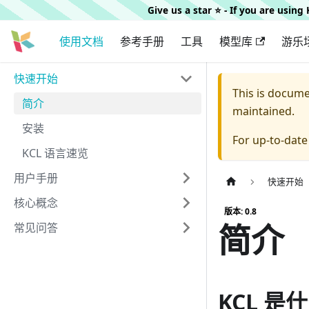
Give us a star ⭐️ - If you are usin
使用文档
参考手册
工具
模型库
游乐
快速开始
This is docum
简介
maintained.
安装
For up-to-dat
KCL 语言速览
用户手册
快速开始
核心概念
版本: 0.8
简介
常见问答
KCL 是