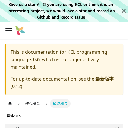
Give us a star ⭐️ - If you are using KCL or think it is an
interesting project, we would love a star and record on
Github
and
Record Issue
This is documentation for
KCL programming
language.
0.6
, which is no longer actively
maintained.
For up-to-date documentation, see the
最新版本
(
0.12
).
核心概念
模块和包
版本: 0.6