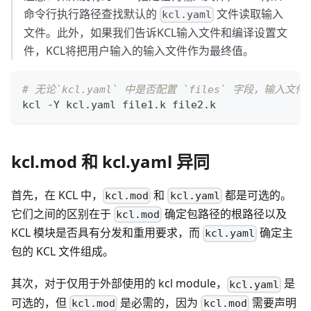
命令行执行路径查找默认的
文件读取输入
kcl.yaml
文件。此外，如果我们告诉KCL输入文件和编译设置文
件，KCL将把用户输入的输入文件作为最终值。
# 无论`kcl.yaml` 中是否配置 `files` 字段，输入文件的最
kcl -Y kcl.yaml file1.k file2.k
kcl.mod 和 kcl.yaml 异同
首先，在 KCL 中，
和
都是可选的。
kcl.mod
kcl.yaml
它们之间的区别在于
确定包路径的根路径以及
kcl.mod
KCL 模块是否具有分发和重用要求，而
确定主
kcl.yaml
包的 KCL 文件组成。
其次，对于仅用于外部使用的 kcl module，
是
kcl.yaml
可选的，但
是必需的，因为
需要声明
kcl.mod
kcl.mod