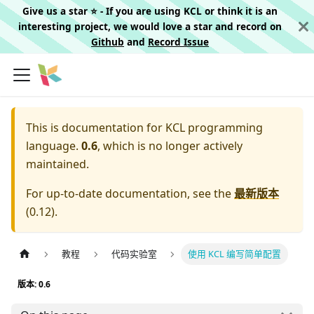
Give us a star ⭐️ - If you are using KCL or think it is an
interesting project, we would love a star and record on
Github
and
Record Issue
This is documentation for
KCL programming
language.
0.6
, which is no longer actively
maintained.
For up-to-date documentation, see the
最新版本
(
0.12
).
教程
代码实验室
使用 KCL 编写简单配置
版本: 0.6