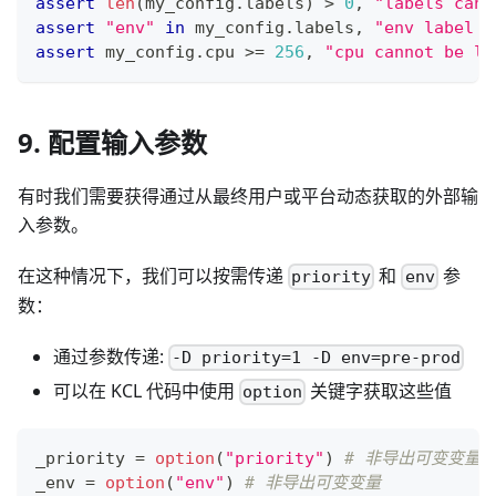
assert
len
(my_config
.
labels) 
>
0
,
"labels can'
assert
"env"
in
 my_config
.
labels
,
"env label i
assert
 my_config
.
cpu 
>=
256
,
"cpu cannot be le
9. 配置输入参数
有时我们需要获得通过从最终用户或平台动态获取的外部输
入参数。
在这种情况下，我们可以按需传递
和
参
priority
env
数：
通过参数传递:
-D priority=1 -D env=pre-prod
可以在 KCL 代码中使用
关键字获取这些值
option
_priority 
=
option
(
"priority"
) 
# 非导出可变变量
_env 
=
option
(
"env"
) 
# 非导出可变变量