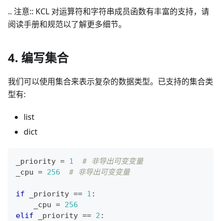
.. 注意:: KCL 对运算符和字符串成员函数有丰富的支持，请
阅读手册和规范以了解更多细节。
4. 编写集合
我们可以使用集合来表示复杂的数据类型。已支持的集合类
型有:
list
dict
_priority 
=
1
# 非导出可变变量
_cpu 
=
256
# 非导出可变变量
if
 _priority 
==
1
:
    _cpu 
=
256
elif
 _priority 
==
2
: