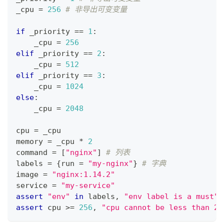
_cpu 
=
256
# 非导出可变变量
if
 _priority 
==
1
:
    _cpu 
=
256
elif
 _priority 
==
2
:
    _cpu 
=
512
elif
 _priority 
==
3
:
    _cpu 
=
1
024
else
:
    _cpu 
=
2
04
8
cpu 
=
 _cpu
memory 
=
 _cpu 
*
2
command 
=
[
"nginx"
]
# 列表
labels 
=
{
run 
=
"my-nginx"
}
# 字典
image 
=
"nginx:1.14.2"
service 
=
"my-service"
assert
"env"
in
 labels
,
"env label is a must"
assert
 cpu 
>=
256
,
"cpu cannot be less than 25