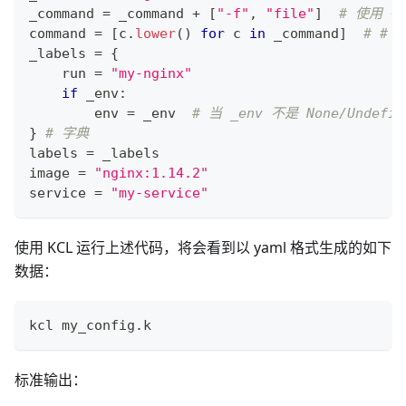
_command 
=
 _command 
+
[
"-f"
,
"file"
]
# 使用 
command 
=
[
c
.
lower
() 
for
 c 
in
 _command
]
# #
_labels 
=
{
    run 
=
"my-nginx"
if
 _env
:
        env 
=
 _env  
# 当 _env 不是 None/Und
}
# 字典
labels 
=
 _labels
image 
=
"nginx:1.14.2"
service 
=
"my-service"
使用 KCL 运行上述代码，将会看到以 yaml 格式生成的如下
数据：
kcl my_config
.
k
标准输出：