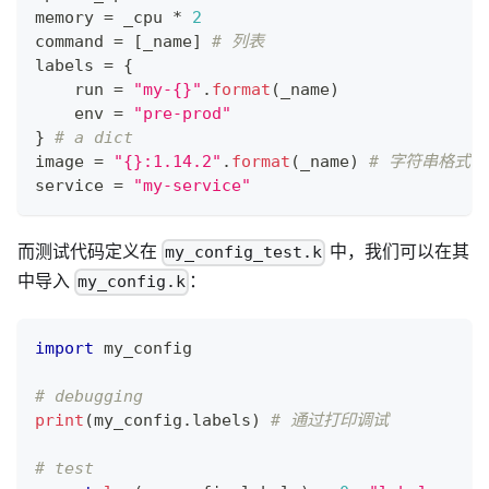
memory 
=
 _cpu 
*
2
command 
=
[
_name
]
# 列表
labels 
=
{
    run 
=
"my-{}"
.
format
(_name)
    env 
=
"pre-prod"
}
# a dict
image 
=
"{}:1.14.2"
.
format
(_name) 
# 字符串格式
service 
=
"my-service"
而测试代码定义在
中，我们可以在其
my_config_test.k
中导入
：
my_config.k
import
 my_config
# debugging
print
(my_config
.
labels) 
# 通过打印调试
# test