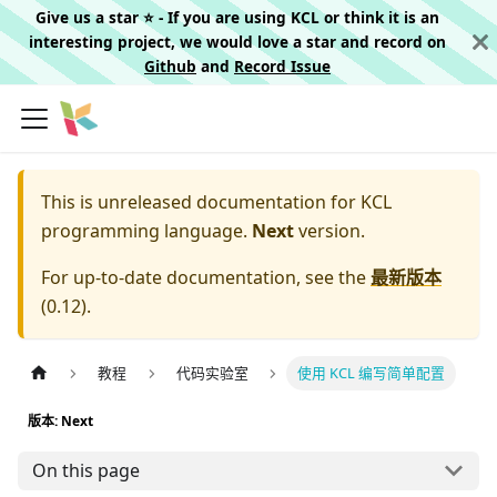
Give us a star ⭐️ - If you are using KCL or think it is an
interesting project, we would love a star and record on
Github
and
Record Issue
This is unreleased documentation for
KCL
programming language.
Next
version.
For up-to-date documentation, see the
最新版本
(
0.12
).
教程
代码实验室
使用 KCL 编写简单配置
版本: Next
On this page