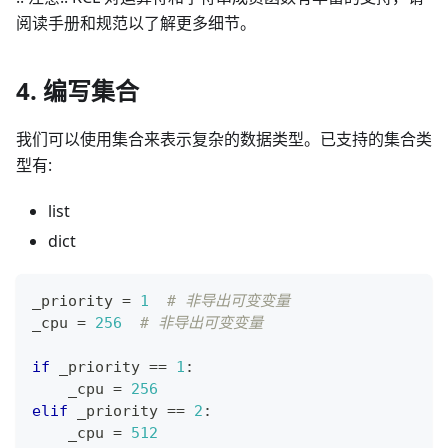
阅读手册和规范以了解更多细节。
4. 编写集合
我们可以使用集合来表示复杂的数据类型。已支持的集合类
型有:
list
dict
_priority 
=
1
# 非导出可变变量
_cpu 
=
256
# 非导出可变变量
if
 _priority 
==
1
:
    _cpu 
=
256
elif
 _priority 
==
2
:
    _cpu 
=
512