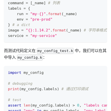
command 
=
[
_name
]
# 列表
labels 
=
{
    run 
=
"my-{}"
.
format
(_name)
    env 
=
"pre-prod"
}
# a dict
image 
=
"{}:1.14.2"
.
format
(_name) 
# 字符串格式
service 
=
"my-service"
而测试代码定义在
中，我们可以在其
my_config_test.k
中导入
：
my_config.k
import
 my_config
# debugging
print
(my_config
.
labels) 
# 通过打印调试
# test
assert
len
(my_config
.
labels) 
>
0
,
"labels can'
assert
"env"
in
 my_config
.
labels
,
"env label i