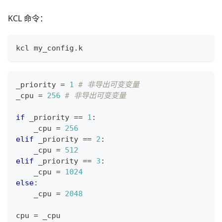
KCL 命令：
kcl my_config
.
k
_priority 
=
1
# 非导出可变变量
_cpu 
=
256
# 非导出可变变量
if
 _priority 
==
1
:
    _cpu 
=
256
elif
 _priority 
==
2
:
    _cpu 
=
512
elif
 _priority 
==
3
:
    _cpu 
=
1
024
else
:
    _cpu 
=
2
04
8
cpu 
=
 _cpu