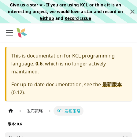
Give us a star ⭐️ - If you are using KCL or think it is an
interesting project, we would love a star and record on
Github
and
Record Issue
This is documentation for
KCL programming
language.
0.6
, which is no longer actively
maintained.
For up-to-date documentation, see the
最新版本
(
0.12
).
发布策略
KCL 发布策略
版本: 0.6