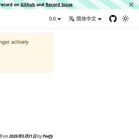
d record on
Github
and
Record Issue
0.6
简体中文
nger actively
新
on
2026年3月31日
by
Peefy