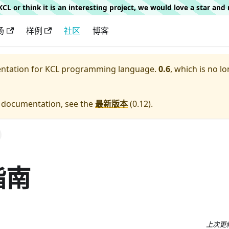
g KCL or think it is an interesting project, we would love a star an
场
样例
社区
博客
entation for
KCL programming language.
0.6
, which is no lo
e documentation, see the
最新版本
(
0.12
).
指南
上次更