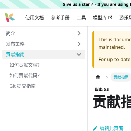
Give us a star ⭐️ - If you are usin
使用文档
参考手册
工具
模型库
游乐
简介
This is docum
发布策略
maintained.
贡献指南
For up-to-dat
如何贡献文档?
如何贡献代码?
贡献指南
Git 提交指南
版本: 0.6
贡献
编辑此页面