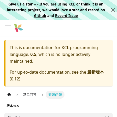
Give us a star ⭐️ - If you are using KCL or think it is an
interesting project, we would love a star and record on
Github
and
Record Issue
This is documentation for
KCL programming
language.
0.5
, which is no longer actively
maintained.
For up-to-date documentation, see the
最新版本
(
0.12
).
常见问答
安装问题
版本: 0.5