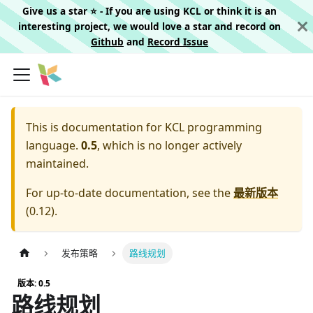
Give us a star ⭐️ - If you are using KCL or think it is an
interesting project, we would love a star and record on
Github
and
Record Issue
This is documentation for
KCL programming
language.
0.5
, which is no longer actively
maintained.
For up-to-date documentation, see the
最新版本
(
0.12
).
发布策略
路线规划
版本: 0.5
路线规划