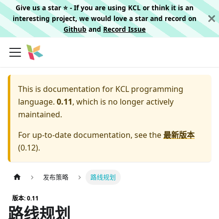
Give us a star ⭐️ - If you are using KCL or think it is an
interesting project, we would love a star and record on
Github
and
Record Issue
This is documentation for
KCL programming
language.
0.11
, which is no longer actively
maintained.
For up-to-date documentation, see the
最新版本
(
0.12
).
发布策略
路线规划
版本: 0.11
路线规划