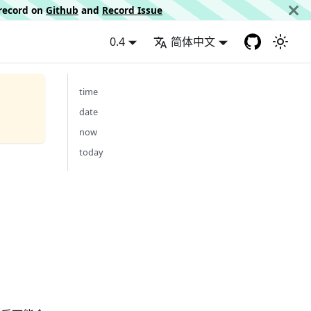
d record on
Github
and
Record Issue
0.4
简体中文
time
date
now
today