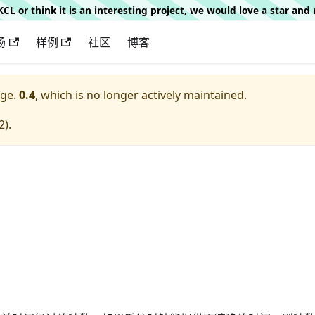
g KCL or think it is an interesting project, we would love a star an
场
样例
社区
博客
ge.
0.4
, which is no longer actively maintained.
2
).