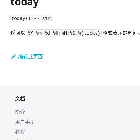
today
today() -> str
返回以
格式表示的时间
%Y-%m-%d %H:%M:%S.%{ticks}
编辑此页面
文档
简介
用户手册
教程