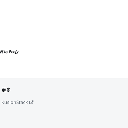
1日
by
Peefy
更多
KusionStack