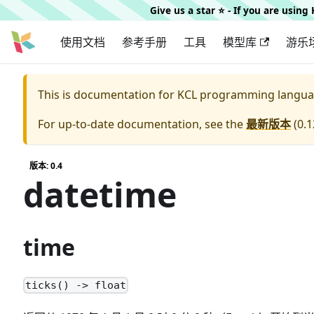
Give us a star ⭐️ - If you are usin
使用文档
参考手册
工具
模型库
游乐
This is documentation for
KCL programming langua
For up-to-date documentation, see the
最新版本
(
0.1
版本: 0.4
datetime
time
ticks() -> float