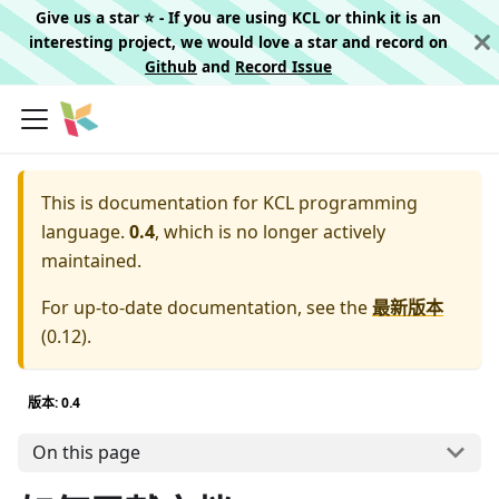
Give us a star ⭐️ - If you are using KCL or think it is an
interesting project, we would love a star and record on
Github
and
Record Issue
This is documentation for
KCL programming
language.
0.4
, which is no longer actively
maintained.
For up-to-date documentation, see the
最新版本
(
0.12
).
版本: 0.4
On this page