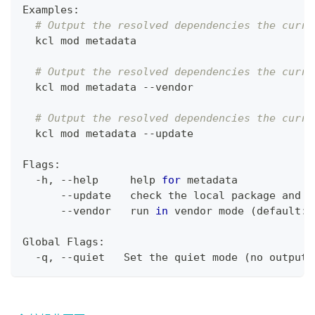
Examples:
# Output the resolved dependencies the curre
  kcl mod metadata
# Output the resolved dependencies the curre
  kcl mod metadata --vendor
# Output the resolved dependencies the curre
  kcl mod metadata --update
Flags:
  -h, --help     
help
for
 metadata
      --update   check the 
local
 package and u
      --vendor   run 
in
 vendor mode 
(
default: 
Global Flags:
  -q, --quiet   Set the quiet mode 
(
no output
)