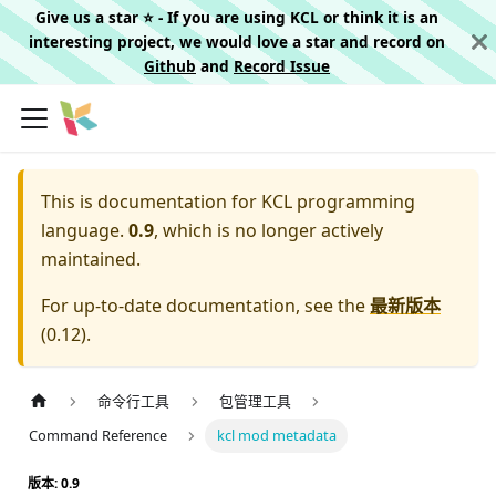
Give us a star ⭐️ - If you are using KCL or think it is an
interesting project, we would love a star and record on
Github
and
Record Issue
This is documentation for
KCL programming
language.
0.9
, which is no longer actively
maintained.
For up-to-date documentation, see the
最新版本
(
0.12
).
命令行工具
包管理工具
Command Reference
kcl mod metadata
版本: 0.9