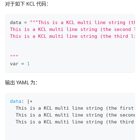
对于如下 KCL 代码：
data 
=
"""This is a KCL multi line string (the
This is a KCL multi line string (the second li
This is a KCL multi line string (the third lin
"""
var 
=
1
输出 YAML 为：
data
:
|
+
  This is a KCL multi line string (the first l
  This is a KCL multi line string (the second 
  This is a KCL multi line string (the third l