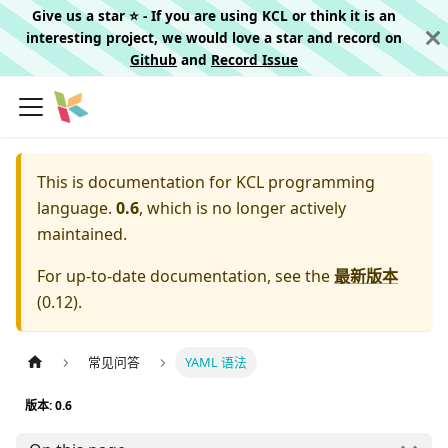
Give us a star ⭐️ - If you are using KCL or think it is an
interesting project, we would love a star and record on
Github
and
Record Issue
This is documentation for
KCL programming
language.
0.6
, which is no longer actively
maintained.
For up-to-date documentation, see the
最新版本
(
0.12
).
常见问答
YAML 语法
版本: 0.6