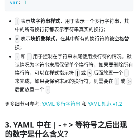
var
:
1
表示
块字符串样式
，用于表示一个多行字符串，其
|
中的所有换行符都表示字符串真实的换行；
表示
块折叠样式
，在其中所有的换行符将被空格替
>
换；
和
用于控制在字符串末尾使用换行符的情况。默
+
-
认情况为字符串末尾保留单个换行符，如果要删除所有
换行符，可以在样式指示符
或
后面放置一个
|
>
-
来完成，如果要保留末尾的换行符，则需要在
或
|
>
后面放置一个
+
更多细节可参考:
YAML 多行字符串
和
YAML 规范 v1.2
3. YAML 中在 | - + > 等符号之后出现
的数字是什么含义？