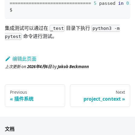
==
==
==
==
==
==
==
==
==
==
==
==
==
==
==
5
 passed 
in
0
.0
$
集成测试可以通过在
目录下执行
_test
python3 -m
命令进行测试。
pytest
编辑此页面
上次更新
on
2026年4月6日
by
Jakob Beckmann
Previous
Next
插件系统
project_context
文档