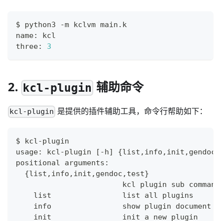
$ python3 -m kclvm main.k
name: kcl
three: 
3
2.
辅助命令
kcl-plugin
是提供的插件辅助工具，命令行帮助如下：
kcl-plugin
$ kcl-plugin
usage: kcl-plugin 
[
-h
]
{
list,info,init,gendoc,
positional arguments:
{
list,info,init,gendoc,test
}
                        kcl plugin sub command
    list                list all plugins
    info                show plugin document
    init                init a new plugin