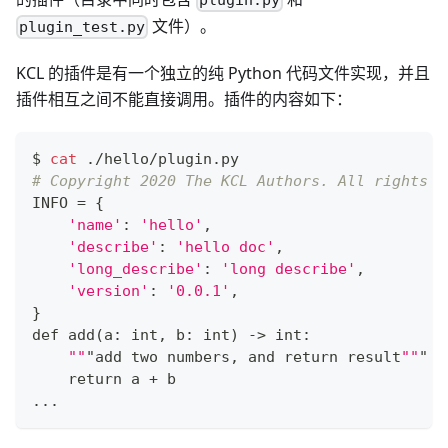
文件）。
plugin_test.py
KCL 的插件是有一个独立的纯 Python 代码文件实现，并且
插件相互之间不能直接调用。插件的内容如下：
$ 
cat
 ./hello/plugin.py
# Copyright 2020 The KCL Authors. All rights r
INFO 
=
{
'name'
:
'hello'
,
'describe'
:
'hello doc'
,
'long_describe'
:
'long describe'
,
'version'
:
'0.0.1'
,
}
def add
(
a: int, b: int
)
 -
>
 int:
""
"add two numbers, and 
return
 result
""
"
return
 a + b
..
.