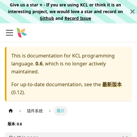
Give us a star ⭐️ - If you are using KCL or think it is an
interesting project, we would love a star and record on
Github
and
Record Issue
This is documentation for
KCL programming
language.
0.6
, which is no longer actively
maintained.
For up-to-date documentation, see the
最新版本
(
0.12
).
插件系统
简介
版本: 0.6