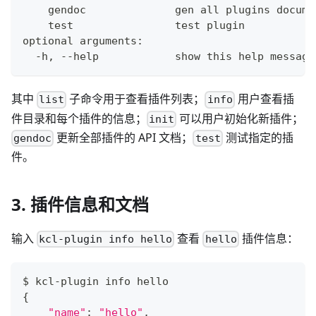
    gendoc              gen all plugins docume
test
test
 plugin
optional arguments:
  -h, --help            show this 
help
 message
其中
子命令用于查看插件列表；
用户查看插
list
info
件目录和每个插件的信息；
可以用户初始化新插件；
init
更新全部插件的 API 文档；
测试指定的插
gendoc
test
件。
3. 插件信息和文档
输入
查看
插件信息：
kcl-plugin info hello
hello
$ kcl-plugin info hello
{
"name"
:
"hello"
,